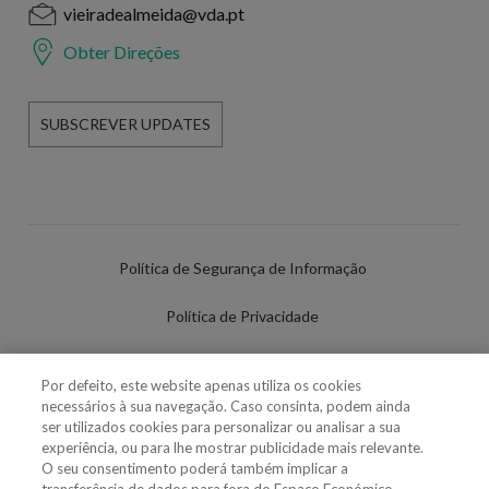
vieiradealmeida@vda.pt
Obter Direções
SUBSCREVER UPDATES
Política de Segurança de Informação
Política de Privacidade
Termos de Utilização
Por defeito, este website apenas utiliza os cookies
necessários à sua navegação. Caso consinta, podem ainda
Política de Cookies
ser utilizados cookies para personalizar ou analisar a sua
experiência, ou para lhe mostrar publicidade mais relevante.
Definições de cookies
O seu consentimento poderá também implicar a