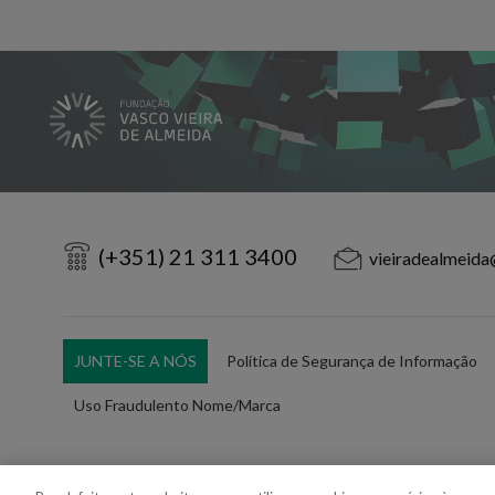
(+351) 21 311 3400
vieiradealmeida
JUNTE-SE A NÓS
Política de Segurança de Informação
Uso Fraudulento Nome/Marca