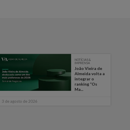
NOTÍCIAS &
IMPRENSA
João Vieira de
Almeida volta a
integrar o
ranking “Os
Ma...
30 de
3 de agosto de 2026