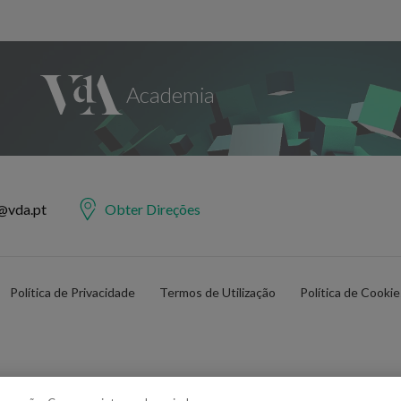
@vda.pt
Obter Direções
Política de Privacidade
Termos de Utilização
Política de Cooki