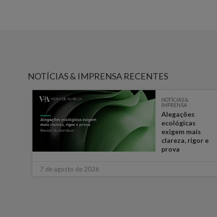
NOTÍCIAS & IMPRENSA RECENTES
NOTÍCIAS &
IMPRENSA
e
Alegações
ém
ecológicas
s
exigem mais
ara o
clareza, rigor e
prova
7 de agosto de 2026