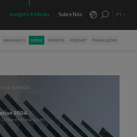
s
Insights & Media
Sobre Nós
PT
HIGHLIGHTS
MEDIA
EVENTOS
PODCAST
PUBLICAÇÕES