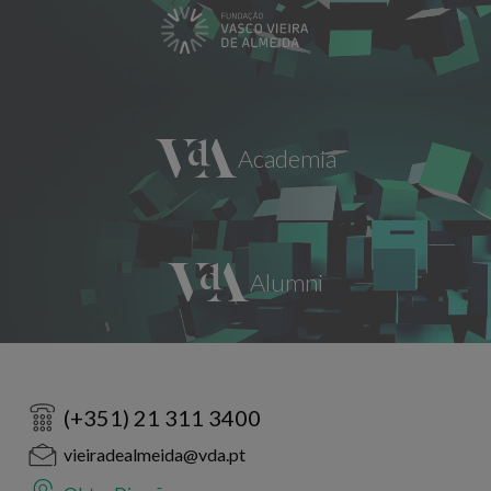
(+351) 21 311 3400
vieiradealmeida@vda.pt