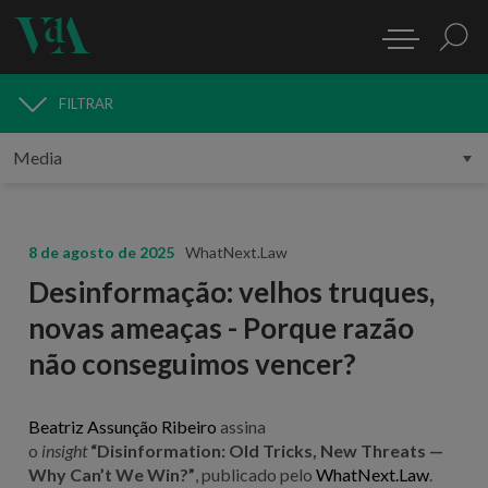
FILTRAR
MEDIA
8 de agosto de 2025
WhatNext.Law
Desinformação: velhos truques,
novas ameaças - Porque razão
não conseguimos vencer?
Beatriz Assunção Ribeiro
assina
o
insight
“Disinformation: Old Tricks, New Threats —
Why Can’t We Win?”
, publicado pelo
WhatNext.Law
.