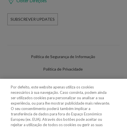
Obter Direções
SUBSCREVER UPDATES
Política de Segurança de Informação
Política de Privacidade
Termos de Utilização
Por defeito, este website apenas utiliza os cookies
necessários à sua navegação. Caso consinta, podem ainda
Política de Cookies
ser utilizados cookies para personalizar ou analisar a sua
experiência, ou para lhe mostrar publicidade mais relevante.
Definições de cookies
O seu consentimento poderá também implicar a
transferência de dados para fora do Espaço Económico
Uso Fraudulento Nome/Marca
Europeu (ex. EUA). Através dos botões pode aceitar ou
rejeitar a utilização de todos os cookies ou gerir as suas