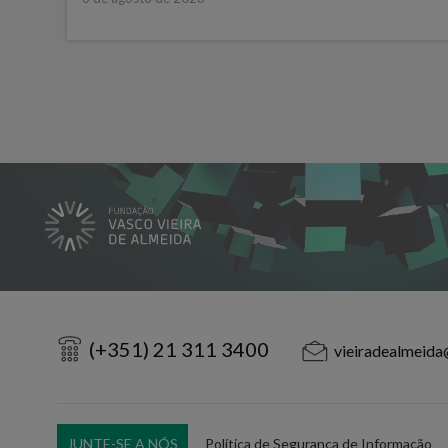
(+351) 21 311 3400
vieiradealmeida
JUNTE-SE A NÓS
Política de Segurança de Informação