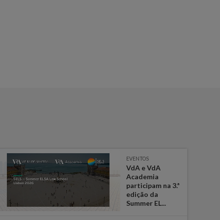
EVENTOS
VdA e VdA
Academia
participam na 3.ª
edição da
Summer EL...
16 de