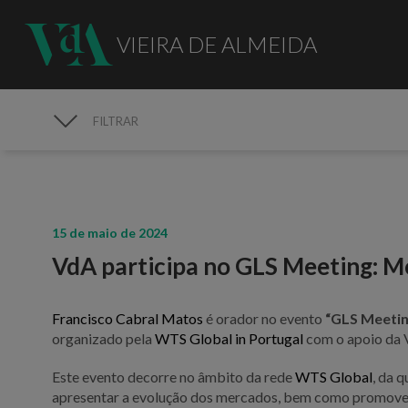
VIEIRA DE ALMEIDA
FILTRAR
MEDIA
15 de maio de 2024
VdA participa no GLS Meeting: M
Francisco Cabral Matos
é orador no evento
“GLS Meetin
organizado pela
WTS Global in Portugal
com o apoio da 
Este evento decorre no âmbito da rede
WTS Global
, da 
apresentar a evolução dos mercados, bem como promover