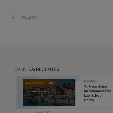
VOLTAR
EVENTOS RECENTES
EVENTOS
-
VdA participa
 em
na Summer ELSA
a
Law School
ara
Porto
3 de agosto de 2026