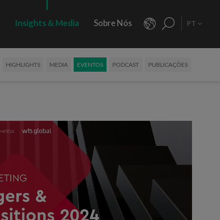
s
Insights & Media
Sobre Nós
PT
HIGHLIGHTS
MEDIA
EVENTOS
PODCAST
PUBLICAÇÕES