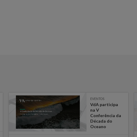
EVENTOS
VdA participa
na V
Conferência da
Década do
Oceano