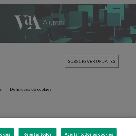
SUBSCREVER UPDATES
es
Definições de cookies
ookies
Rejeitar todos
Aceitar todos os cookies
SIGA-NOS