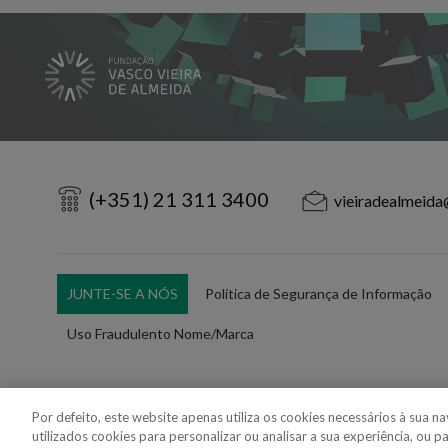
(+351) 21 311 3400
vieiradealmeida
JUNTE-SE A NÓS
Política de Segurança de Informação
Uso Fraudulento Nome/Marca
Por defeito, este website apenas utiliza os cookies necessários à sua 
utilizados cookies para personalizar ou analisar a sua experiência, ou p
Copyright 2018 - 2026 © VdA - Vieira de Almeida & Associados - Sociedade d