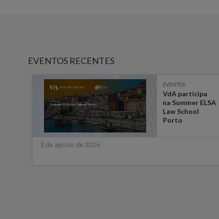
EVENTOS RECENTES
EVENTOS
-
VdA participa
 em
na Summer ELSA
a
Law School
ara
Porto
3 de agosto de 2026