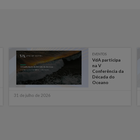
EVENTOS
VdA participa
na V
Conferência da
Década do
Oceano
31 de julho de 2026