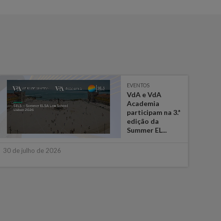
EVENTOS
VdA e VdA
Academia
participam na 3.ª
edição da
Summer EL...
16 de
30 de julho de 2026