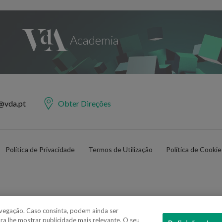
@vda.pt
Obter Direções
Política de Privacidade
Termos de Utilização
Política de Cooki
navegação. Caso consinta, podem ainda ser
ara lhe mostrar publicidade mais relevante. O seu