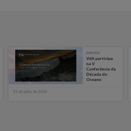
EVENTOS
VdA participa
na V
Conferência da
Década do
Oceano
31 de julho de 2026