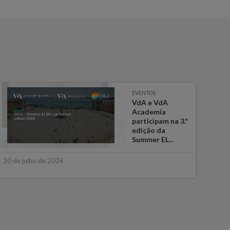
EVENTOS
VdA e VdA
Academia
participam na 3.ª
edição da
Summer EL...
16 de
30 de julho de 2026