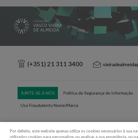
(+351) 21 311 3400
vieiradealmeida
JUNTE-SE A NÓS
Política de Segurança de Informação
Uso Fraudulento Nome/Marca
Por defeito, este website apenas utiliza os cookies necessários à sua 
utilizados cookies para personalizar ou analisar a sua experiência, ou p