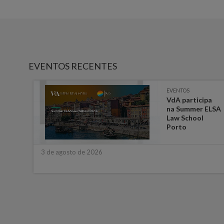
EVENTOS RECENTES
EVENTOS
-
VdA participa
 em
na Summer ELSA
a
Law School
ara
Porto
3 de agosto de 2026