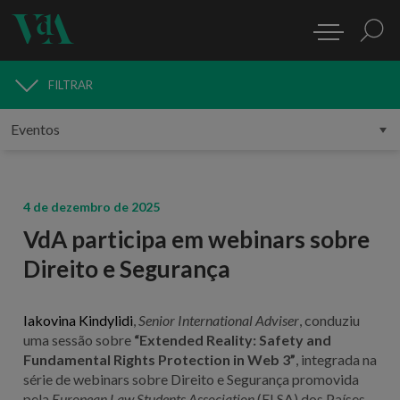
FILTRAR
MEDIA
4 de dezembro de 2025
VdA participa em webinars sobre
Direito e Segurança
Iakovina Kindylidi
,
Senior International Adviser
, conduziu
uma sessão sobre
“Extended Reality: Safety and
Fundamental Rights Protection in Web 3”
, integrada na
série de webinars sobre Direito e Segurança promovida
pela
European Law Students Association
(ELSA) dos Países