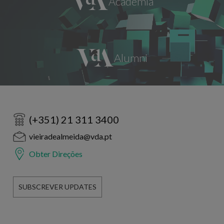
(+351) 21 311 3400
vieiradealmeida@vda.pt
Obter Direções
SUBSCREVER UPDATES