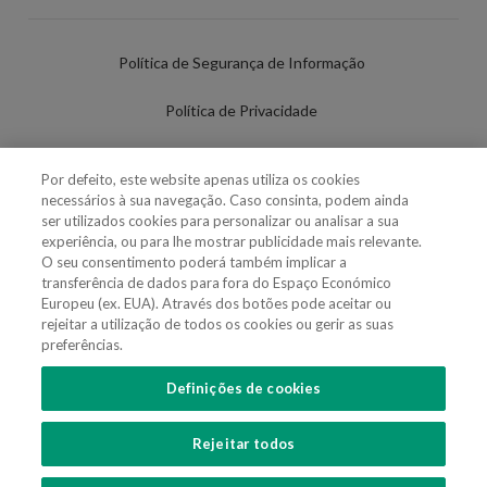
Política de Segurança de Informação
Política de Privacidade
Termos de Utilização
Por defeito, este website apenas utiliza os cookies
necessários à sua navegação. Caso consinta, podem ainda
Política de Cookies
ser utilizados cookies para personalizar ou analisar a sua
experiência, ou para lhe mostrar publicidade mais relevante.
Definições de cookies
O seu consentimento poderá também implicar a
transferência de dados para fora do Espaço Económico
Uso Fraudulento Nome/Marca
Europeu (ex. EUA). Através dos botões pode aceitar ou
rejeitar a utilização de todos os cookies ou gerir as suas
preferências.
Definições de cookies
SIGA-NOS
Rejeitar todos
Copyright 2018 - 2026 © VdA - Vieira de Almeida & Associados - Sociedade de
Advogados e Consultores, SP RL. Todos os direitos reservados.