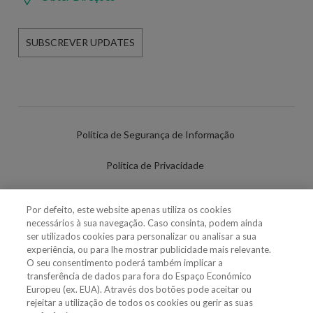
SUBSCREVER UPDATES
Política de Segurança de Informação
Política de Privacidade
Termos de Utilização
Por defeito, este website apenas utiliza os cookies
necessários à sua navegação. Caso consinta, podem ainda
Política de Cookies
ser utilizados cookies para personalizar ou analisar a sua
experiência, ou para lhe mostrar publicidade mais relevante.
Definições de cookies
O seu consentimento poderá também implicar a
transferência de dados para fora do Espaço Económico
Uso Fraudulento Nome/Marca
Europeu (ex. EUA). Através dos botões pode aceitar ou
rejeitar a utilização de todos os cookies ou gerir as suas