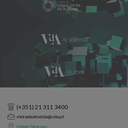
(+351) 21 311 3400
vieiradealmeida@vda.pt
Obter Direções