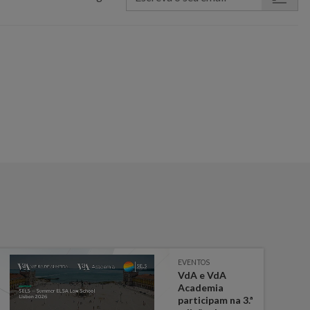
EVENTOS
VdA e VdA
Academia
participam na 3.ª