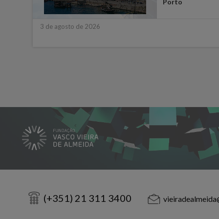
ara
Porto
3 de agosto de 2026
(+351) 21 311 3400
vieiradealmeida