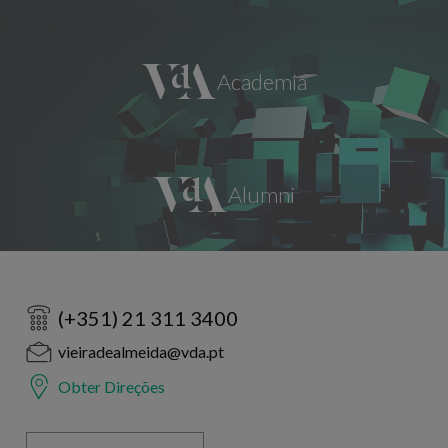
(+351) 21 311 3400
vieiradealmeida@vda.pt
Obter Direções