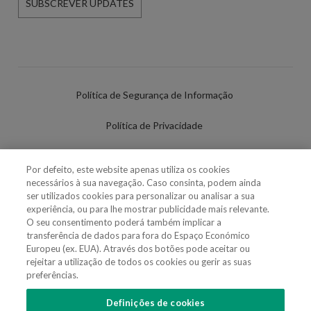
SUBSCREVER UPDATES
Política de Segurança de Informação
Política de Privacidade
Termos de Utilização
Por defeito, este website apenas utiliza os cookies
necessários à sua navegação. Caso consinta, podem ainda
Política de Cookies
ser utilizados cookies para personalizar ou analisar a sua
experiência, ou para lhe mostrar publicidade mais relevante.
Definições de cookies
O seu consentimento poderá também implicar a
transferência de dados para fora do Espaço Económico
Uso Fraudulento Nome/Marca
Europeu (ex. EUA). Através dos botões pode aceitar ou
rejeitar a utilização de todos os cookies ou gerir as suas
preferências.
Definições de cookies