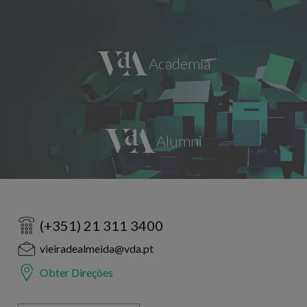
(+351) 21 311 3400
vieiradealmeida@vda.pt
Obter Direções