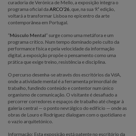
curadoria de Verónica de Mello, a exposição integra o
programa oficial da
ARCO’26
, que, na sua 9.ª edição,
voltará a transformar Lisboa no epicentro da arte
contemporânea em Portugal.
“
Músculo Mental
” surge como uma metáfora e um
programa crítico. Num tempo dominado pelo culto da
performance física e pela velocidade da informação
digital, a exposição propõe o pensamento como uma
prática que exige treino, resistência e disciplina.
O percurso desenha-se através dos escritórios da VdA,
onde a atividade mental é a ferramenta primordial de
trabalho, fundindo conteúdo e contentor num único
organismo de comunicação. O visitante é desafiado a
percorrer corredores e espaços de trabalho até chegar à
galeria central — o ponto nevrálgico do edifício — onde as
obras de Louro e Rodríguez dialogam com o quotidiano e
o vazio arquitetónico.
Informação:
Esta exposição está patente no escritório da