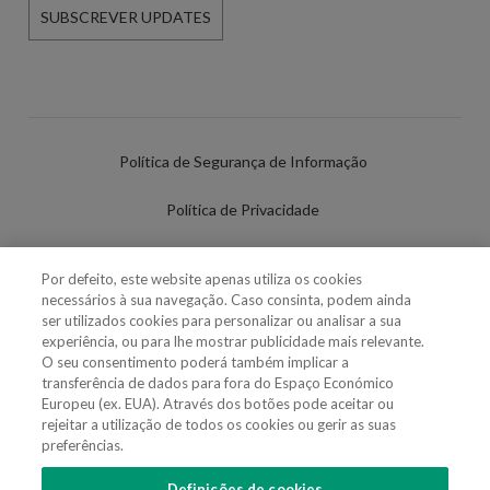
SUBSCREVER UPDATES
Política de Segurança de Informação
Política de Privacidade
Termos de Utilização
Por defeito, este website apenas utiliza os cookies
necessários à sua navegação. Caso consinta, podem ainda
Política de Cookies
ser utilizados cookies para personalizar ou analisar a sua
experiência, ou para lhe mostrar publicidade mais relevante.
Definições de cookies
O seu consentimento poderá também implicar a
transferência de dados para fora do Espaço Económico
Uso Fraudulento Nome/Marca
Europeu (ex. EUA). Através dos botões pode aceitar ou
rejeitar a utilização de todos os cookies ou gerir as suas
preferências.
Definições de cookies