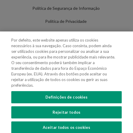
Política de Segurança de Informação
Política de Privacidade
Termos de Utilização
Por defeito, este website apenas utiliza os cookies
necessários à sua navegação. Caso consinta, podem ainda
Política de Cookies
ser utilizados cookies para personalizar ou analisar a sua
experiência, ou para lhe mostrar publicidade mais relevante.
Definições de cookies
O seu consentimento poderá também implicar a
transferência de dados para fora do Espaço Económico
Uso Fraudulento Nome/Marca
Europeu (ex. EUA). Através dos botões pode aceitar ou
rejeitar a utilização de todos os cookies ou gerir as suas
preferências.
Definições de cookies
SIGA-NOS
Rejeitar todos
Copyright 2018 - 2026 © VdA - Vieira de Almeida & Associados - Sociedade de
Advogados e Consultores, SP RL. Todos os direitos reservados.
Created by
SOFTWAY
.
Aceitar todos os cookies