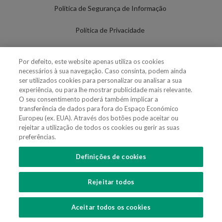
Política de Segurança de Informação
Política de Privacidade
Termos de Utilização
Por defeito, este website apenas utiliza os cookies
necessários à sua navegação. Caso consinta, podem ainda
Política de Cookies
ser utilizados cookies para personalizar ou analisar a sua
experiência, ou para lhe mostrar publicidade mais relevante.
Definições de cookies
O seu consentimento poderá também implicar a
transferência de dados para fora do Espaço Económico
Uso Fraudulento Nome/Marca
Europeu (ex. EUA). Através dos botões pode aceitar ou
rejeitar a utilização de todos os cookies ou gerir as suas
preferências.
Definições de cookies
SIGA-NOS
Rejeitar todos
Copyright 2018 - 2026 © VdA - Vieira de Almeida & Associados - Sociedade de
Advogados e Consultores, SP RL. Todos os direitos reservados.
Created by
SOFTWAY
.
Aceitar todos os cookies