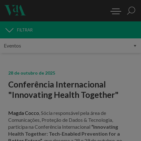
FILTRAR
MEDIA
28 de outubro de 2025
Conferência Internacional
"Innovating Health Together"
Magda Cocco
, Sócia responsável pela área de
Comunicações, Proteção de Dados & Tecnologia,
participa na Conferência Internacional
“Innovating
Health Together: Tech-Enabled Prevention for a
Better Future”
, que decorre a 28 e 29 de outubro, no