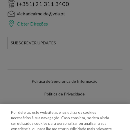
(+351) 21 311 3400
vieiradealmeida@vda.pt
Obter Direções
SUBSCREVER UPDATES
Política de Segurança de Informação
Política de Privacidade
Termos de Utilização
Por defeito, este website apenas utiliza os cookies
necessários à sua navegação. Caso consinta, podem ainda
Política de Cookies
ser utilizados cookies para personalizar ou analisar a sua
experiência, ou para lhe mostrar publicidade mais relevante.