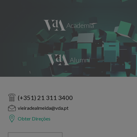
(+351) 21 311 3400
vieiradealmeida@vda.pt
Obter Direções