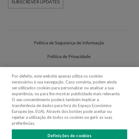
SUBSCREVER UPDATES
Política de Segurança de Informação
Política de Privacidade
Termos de Utilização
Por defeito, este website apenas utiliza os cookies
necessários à sua navegação. Caso consinta, podem ainda
Política de Cookies
ser utilizados cookies para personalizar ou analisar a sua
experiência, ou para lhe mostrar publicidade mais relevante.
Definições de cookies
O seu consentimento poderá também implicar a
transferência de dados para fora do Espaço Económico
Uso Fraudulento Nome/Marca
Europeu (ex. EUA). Através dos botões pode aceitar ou
rejeitar a utilização de todos os cookies ou gerir as suas
preferências.
Definições de cookies