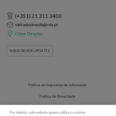
(+351) 21 311 3400
vieiradealmeida@vda.pt
Obter Direções
SUBSCREVER UPDATES
Política de Segurança de Informação
Política de Privacidade
Termos de Utilização
Por defeito, este website apenas utiliza os cookies