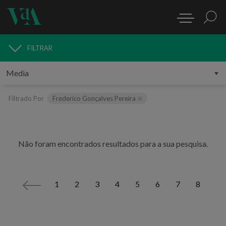
FILTRAR
MEDIA
Filtrado Por
Frederico Gonçalves Pereira
Não foram encontrados resultados para a sua pesquisa.
1
2
3
4
5
6
7
8
<