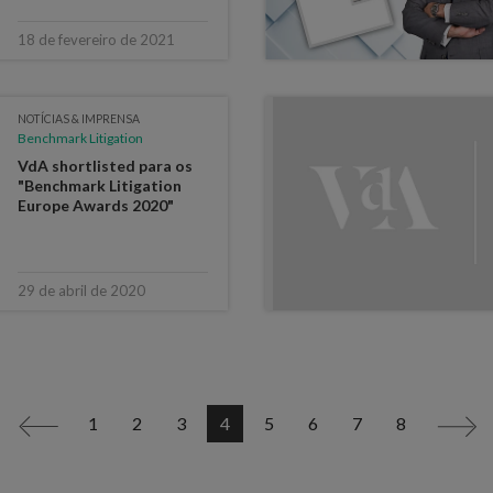
18 de fevereiro de 2021
NOTÍCIAS & IMPRENSA
Benchmark Litigation
VdA shortlisted para os
"Benchmark Litigation
Europe Awards 2020"
29 de abril de 2020
1
2
3
4
5
6
7
8
<
>