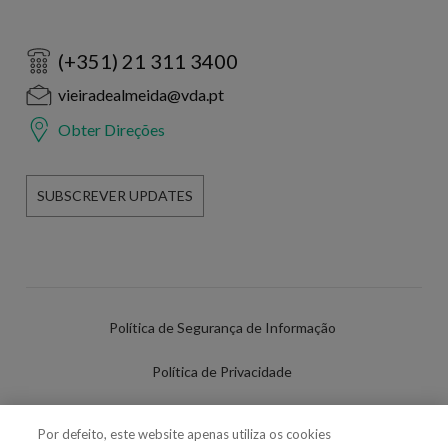
(+351) 21 311 3400
vieiradealmeida@vda.pt
Obter Direções
SUBSCREVER UPDATES
Política de Segurança de Informação
Política de Privacidade
Termos de Utilização
Por defeito, este website apenas utiliza os cookies