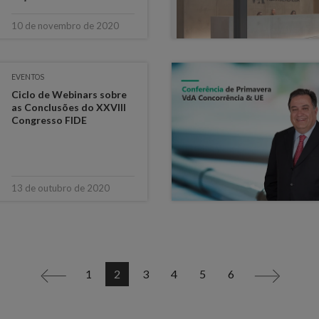
10 de novembro de 2020
EVENTOS
Ciclo de Webinars sobre
as Conclusões do XXVIII
Congresso FIDE
13 de outubro de 2020
1
2
3
4
5
6
<
>