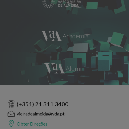
(+351) 21 311 3400
vieiradealmeida@vda.pt
Obter Direções