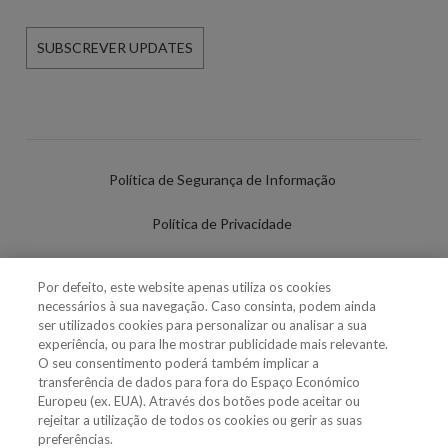
SUBSCREVER UPDATES
Política de Segurança de Informação
Política de Privacidade
Termos de Utilização
Por defeito, este website apenas utiliza os cookies
necessários à sua navegação. Caso consinta, podem ainda
Política de Cookies
ser utilizados cookies para personalizar ou analisar a sua
experiência, ou para lhe mostrar publicidade mais relevante.
Definições de cookies
O seu consentimento poderá também implicar a
transferência de dados para fora do Espaço Económico
Uso Fraudulento Nome/Marca
Europeu (ex. EUA). Através dos botões pode aceitar ou
rejeitar a utilização de todos os cookies ou gerir as suas
preferências.