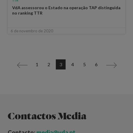
TTR
VdA assessorou o Estado na operação TAP distinguida
no ranking TTR
6 de novembro de 2020
1
2
3
4
5
6
<
>
Contactos Media
Contacto:
media@vda.pt