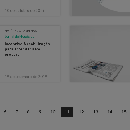
10 de outubro de 2019
NOTÍCIAS & IMPRENSA
Jornal de Negócios
Incentivo à reabilitação
para arrendar sem
procura
19 de setembro de 2019
6
7
8
9
10
11
12
13
14
15