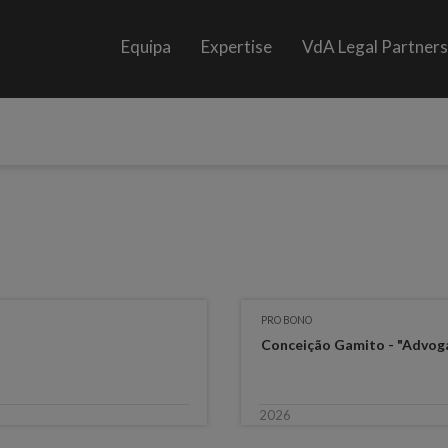
Equipa
Expertise
VdA Legal Partner
PRO BONO
Conceição Gamito - "Advog
2026