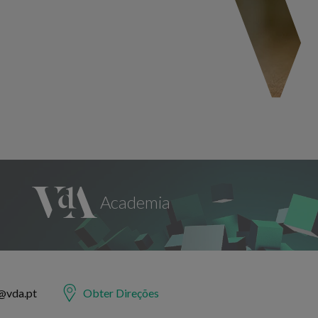
@vda.pt
Obter Direções