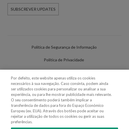
SUBSCREVER UPDATES
Política de Segurança de Informação
Política de Privacidade
Termos de Utilização
Por defeito, este website apenas utiliza os cookies
necessários à sua navegação. Caso consinta, podem ainda
Política de Cookies
ser utilizados cookies para personalizar ou analisar a sua
experiência, ou para lhe mostrar publicidade mais relevante.
Definições de cookies
O seu consentimento poderá também implicar a
transferência de dados para fora do Espaço Económico
Uso Fraudulento Nome/Marca
Europeu (ex. EUA). Através dos botões pode aceitar ou
rejeitar a utilização de todos os cookies ou gerir as suas
preferências.