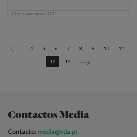
10 de novembro de 2011
4
5
6
7
8
9
10
11
<
12
13
>
Contactos Media
Contacto:
media@vda.pt