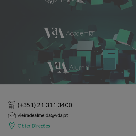
(+351) 21 311 3400
vieiradealmeida@vda.pt
Obter Direções