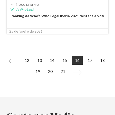
NOTÍCIAS & IMPRENSA
Who's Who Legal
Ranking da Who’s Who Legal Iberia 2021 destaca a VdA
25 de janeiro de 2021
12
13
14
15
16
17
18
<
19
20
21
>
Contactos Media