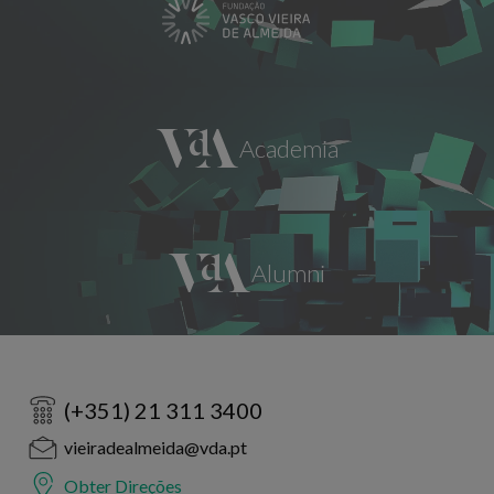
(+351) 21 311 3400
vieiradealmeida@vda.pt
Obter Direções