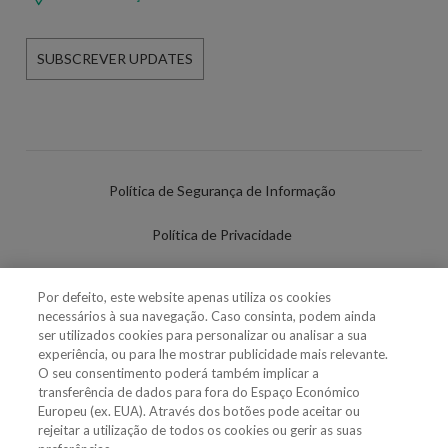
SUBSCREVER UPDATES
Política de Segurança de Informação
Política de Privacidade
Termos de Utilização
Por defeito, este website apenas utiliza os cookies
necessários à sua navegação. Caso consinta, podem ainda
Política de Cookies
ser utilizados cookies para personalizar ou analisar a sua
experiência, ou para lhe mostrar publicidade mais relevante.
Definições de cookies
O seu consentimento poderá também implicar a
transferência de dados para fora do Espaço Económico
Uso Fraudulento Nome/Marca
Europeu (ex. EUA). Através dos botões pode aceitar ou
rejeitar a utilização de todos os cookies ou gerir as suas