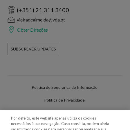
(+351) 21 311 3400
vieiradealmeida@vda.pt
Obter Direções
SUBSCREVER UPDATES
Política de Segurança de Informação
Política de Privacidade
Termos de Utilização
Por defeito, este website apenas utiliza os cookies
necessários à sua navegação. Caso consinta, podem ainda
Política de Cookies
ser utilizados cookies para personalizar ou analisar a sua