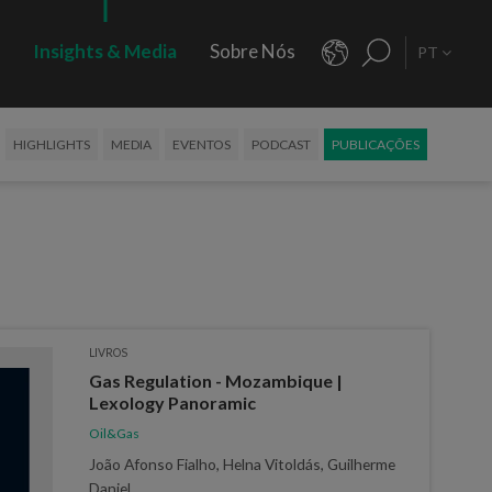
s
Insights & Media
Sobre Nós
PT
HIGHLIGHTS
MEDIA
EVENTOS
PODCAST
PUBLICAÇÕES
LIVROS
Gas Regulation - Mozambique |
Lexology Panoramic
Oil&Gas
João Afonso Fialho, Helna Vitoldás, Guilherme
Daniel