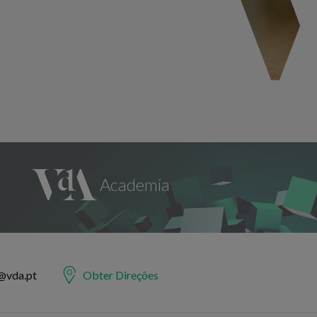
@vda.pt
Obter Direções