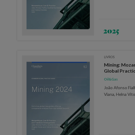
2025
LIVROS
Mining: Moza
Global Practi
Oil&Gas
João Afonso Fial
Viana, Helna Vit