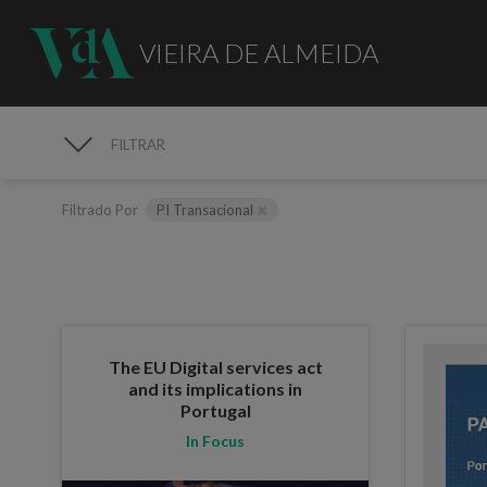
VIEIRA DE ALMEIDA
FILTRAR
PUBLICAÇÕES
Filtrado Por
PI Transacional
The EU Digital services act
and its implications in
Portugal
In Focus