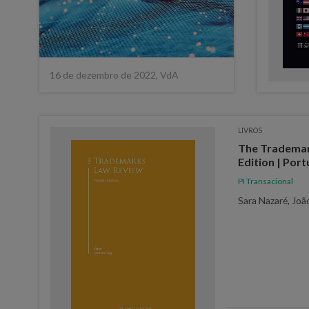
16 de dezembro de 2022, VdA
LIVROS
The Trademar
Edition | Port
PI Transacional
Sara Nazaré, Jo