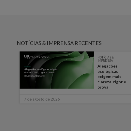
NOTÍCIAS & IMPRENSA RECENTES
NOTÍCIAS &
IMPRENSA
e
Alegações
ém
ecológicas
s
exigem mais
ara o
clareza, rigor e
prova
7 de agosto de 2026