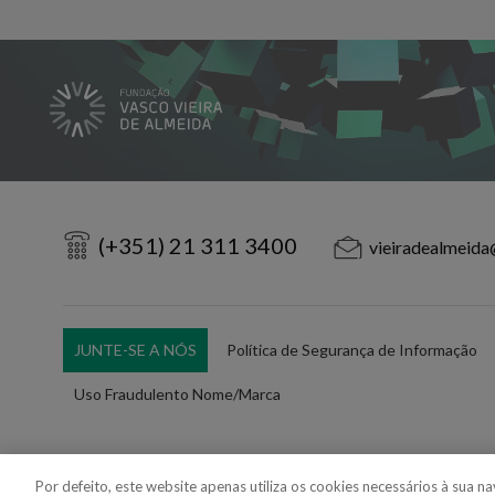
(+351) 21 311 3400
vieiradealmeida
JUNTE-SE A NÓS
Política de Segurança de Informação
Uso Fraudulento Nome/Marca
Por defeito, este website apenas utiliza os cookies necessários à sua 