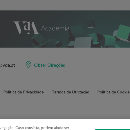
@vda.pt
Obter Direções
Política de Privacidade
Termos de Utilização
Política de Cooki
navegação. Caso consinta, podem ainda ser