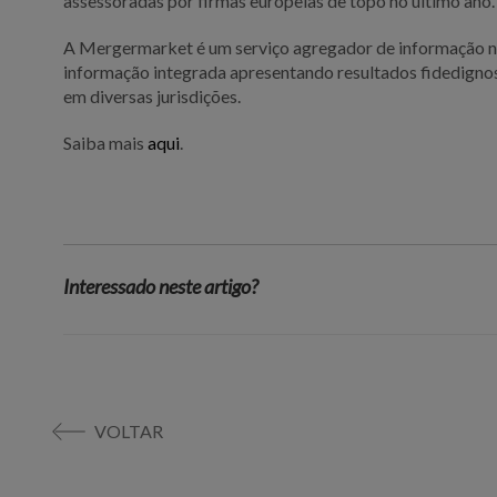
assessoradas por firmas europeias de topo no último ano.
A Mergermarket é um serviço agregador de informação n
informação integrada apresentando resultados fidedignos
em diversas jurisdições.
Saiba mais
aqui
.
Interessado neste artigo?
VOLTAR