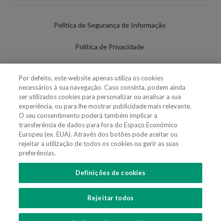
Política de Segurança de Informação
Política de Privacidade
Termos de Utilização
Por defeito, este website apenas utiliza os cookies
necessários à sua navegação. Caso consinta, podem ainda
Política de Cookies
ser utilizados cookies para personalizar ou analisar a sua
experiência, ou para lhe mostrar publicidade mais relevante.
Definições de cookies
O seu consentimento poderá também implicar a
transferência de dados para fora do Espaço Económico
Uso Fraudulento Nome/Marca
Europeu (ex. EUA). Através dos botões pode aceitar ou
rejeitar a utilização de todos os cookies ou gerir as suas
preferências.
Definições de cookies
SIGA-NOS
Rejeitar todos
Copyright 2018 - 2026 © VdA - Vieira de Almeida & Associados - Sociedade de
Advogados e Consultores, SP RL. Todos os direitos reservados.
Created by
SOFTWAY
.