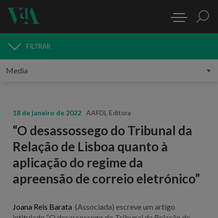
FILTRAR
MEDIA
18 de janeiro de 2022
AAFDL Editora
“O desassossego do Tribunal da
Relação de Lisboa quanto à
aplicação do regime da
apreensão de correio eletrónico”
Joana Reis Barata
(Associada) escreve um artigo
intitulado “O desassossego do Tribunal da Relação de