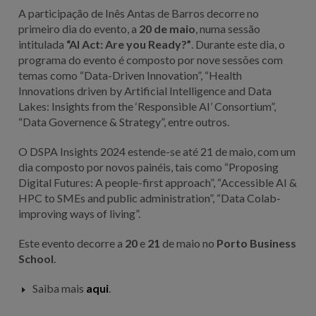
A participação de Inês Antas de Barros decorre no
primeiro dia do evento, a
20 de maio
, numa sessão
intitulada
“AI Act: Are you Ready?”
. Durante este dia, o
programa do evento é composto por nove sessões com
temas como “Data-Driven Innovation”, “Health
Innovations driven by Artificial Intelligence and Data
Lakes: Insights from the ‘Responsible AI’ Consortium”,
“Data Governence & Strategy”, entre outros.
O DSPA Insights 2024 estende-se até 21 de maio, com um
dia composto por novos painéis, tais como “Proposing
Digital Futures: A people-first approach”, “Accessible AI &
HPC to SMEs and public administration”, “Data Colab-
improving ways of living”.
Este evento decorre a
20
e
21
de maio no
Porto Business
School
.
Saiba mais
aqui
.