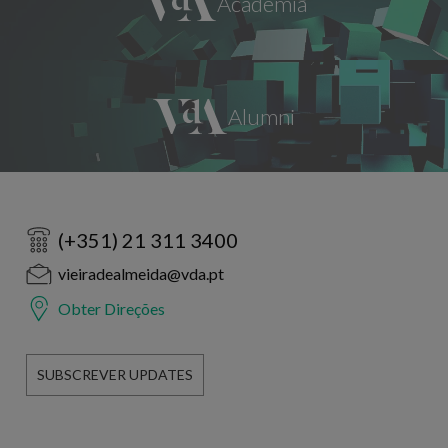
(+351) 21 311 3400
vieiradealmeida@vda.pt
Obter Direções
SUBSCREVER UPDATES