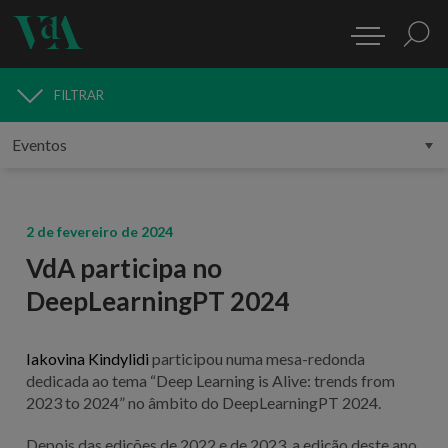
FILTRAR
MEDIA
2 de fevereiro de 2024
VdA participa no
DeepLearningPT 2024
Iakovina Kindylidi
participou numa mesa-redonda
dedicada ao tema “Deep Learning is Alive: trends from
2023 to 2024” no âmbito do DeepLearningPT 2024.
Depois das edições de 2022 e de 2023, a edição deste ano