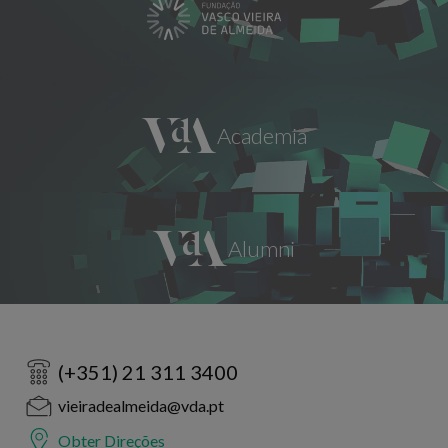
(+351) 21 311 3400
vieiradealmeida@vda.pt
Obter Direções