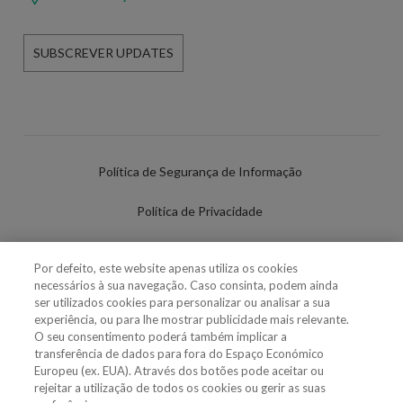
SUBSCREVER UPDATES
Política de Segurança de Informação
Política de Privacidade
Termos de Utilização
Por defeito, este website apenas utiliza os cookies
necessários à sua navegação. Caso consinta, podem ainda
Política de Cookies
ser utilizados cookies para personalizar ou analisar a sua
experiência, ou para lhe mostrar publicidade mais relevante.
Definições de cookies
O seu consentimento poderá também implicar a
transferência de dados para fora do Espaço Económico
Uso Fraudulento Nome/Marca
Europeu (ex. EUA). Através dos botões pode aceitar ou
rejeitar a utilização de todos os cookies ou gerir as suas