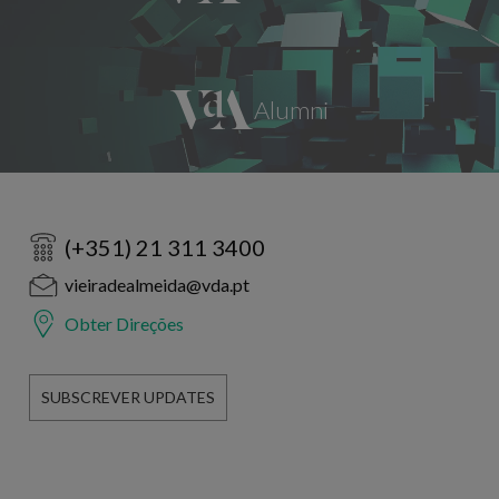
(+351) 21 311 3400
vieiradealmeida@vda.pt
Obter Direções
SUBSCREVER UPDATES