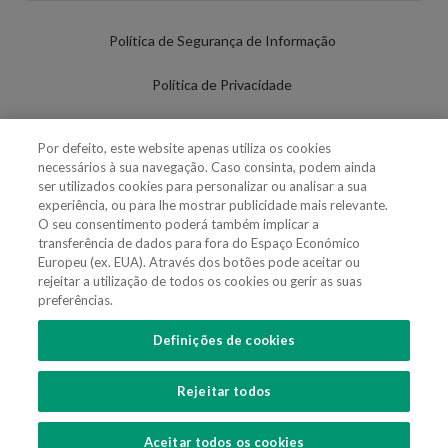
Política de Segurança de Informação
Política de Privacidade
Termos de Utilização
Por defeito, este website apenas utiliza os cookies
necessários à sua navegação. Caso consinta, podem ainda
Política de Cookies
ser utilizados cookies para personalizar ou analisar a sua
experiência, ou para lhe mostrar publicidade mais relevante.
Definições de cookies
O seu consentimento poderá também implicar a
transferência de dados para fora do Espaço Económico
Uso Fraudulento Nome/Marca
Europeu (ex. EUA). Através dos botões pode aceitar ou
rejeitar a utilização de todos os cookies ou gerir as suas
preferências.
Definições de cookies
SIGA-NOS
Rejeitar todos
Copyright 2018 - 2026 © VdA - Vieira de Almeida & Associados - Sociedade de
Advogados e Consultores, SP RL. Todos os direitos reservados.
Created by
SOFTWAY
.
Aceitar todos os cookies