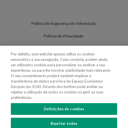
Política de Segurança de Informação
Política de Privacidade
Termos de Utilização
Por defeito, este website apenas utiliza os cookies
necessários à sua navegação. Caso consinta, podem ainda
Política de Cookies
ser utilizados cookies para personalizar ou analisar a sua
experiência, ou para lhe mostrar publicidade mais relevante.
Definições de cookies
O seu consentimento poderá também implicar a
transferência de dados para fora do Espaço Económico
Uso Fraudulento Nome/Marca
Europeu (ex. EUA). Através dos botões pode aceitar ou
rejeitar a utilização de todos os cookies ou gerir as suas
preferências.
Definições de cookies
SIGA-NOS
Rejeitar todos
Copyright 2018 - 2026 © VdA - Vieira de Almeida & Associados - Sociedade de