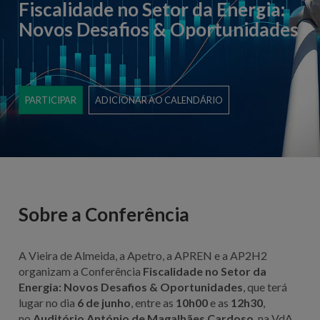
Fiscalidade no Setor da Energia:
Novos Desafios & Oportunidades
PARTICIPAR
ADICIONAR AO CALENDÁRIO
Sobre a Conferência
A Vieira de Almeida, a Apetro, a APREN e a AP2H2
organizam a Conferência
Fiscalidade no Setor da
Energia: Novos Desafios & Oportunidades
, que terá
lugar no dia
6 de junho
, entre as
10h00
e as
12h30
,
no
Auditório António de Magalhães Cardoso
, na
VdA,