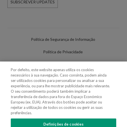
SUBSCREVER UPDATES
Política de Segurança de Informação
Política de Privacidade
Termos de Utilização
Por defeito, este website apenas utiliza os cookies
necessários à sua navegação. Caso consinta, podem ainda
Política de Cookies
ser utilizados cookies para personalizar ou analisar a sua
experiência, ou para lhe mostrar publicidade mais relevante.
Definições de cookies
O seu consentimento poderá também implicar a
transferência de dados para fora do Espaço Económico
Uso Fraudulento Nome/Marca
Europeu (ex. EUA). Através dos botões pode aceitar ou
rejeitar a utilização de todos os cookies ou gerir as suas
preferências.
Definições de cookies