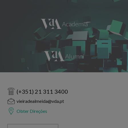
(+351) 21 311 3400
vieiradealmeida@vda.pt
Obter Direções