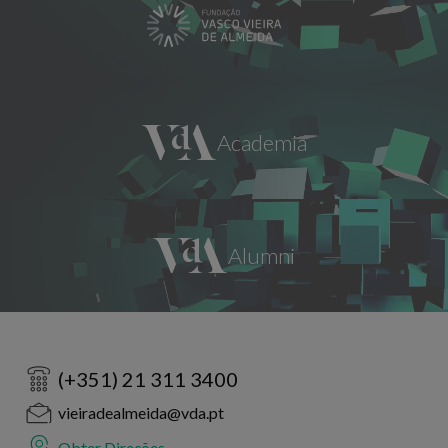
(+351) 21 311 3400
vieiradealmeida@vda.pt
Obter Direções