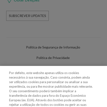
SUBSCREVER UPDATES
Política de Segurança de Informação
Política de Privacidade
Termos de Utilização
Por defeito, este website apenas utiliza os cookies
necessários à sua navegação. Caso consinta, podem ainda
Política de Cookies
ser utilizados cookies para personalizar ou analisar a sua
experiência, ou para lhe mostrar publicidade mais relevante.
Definições de cookies
O seu consentimento poderá também implicar a
transferência de dados para fora do Espaço Económico
Uso Fraudulento Nome/Marca
Europeu (ex. EUA). Através dos botões pode aceitar ou
rejeitar a utilização de todos os cookies ou gerir as suas