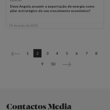
EVENTOS
Deve Angola assumir a exportação de energia como
pilar estratégico do seu crescimento económico?
19 de maio de 2025
1
2
3
4
5
6
7
8
<
9
10
>
Contactos Media