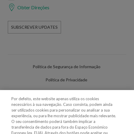
Obter Direções
SUBSCREVER UPDATES
Política de Segurança de Informação
Política de Privacidade
Termos de Utilização
Por defeito, este website apenas utiliza os cookies
necessários à sua navegação. Caso consinta, podem ainda
Política de Cookies
ser utilizados cookies para personalizar ou analisar a sua
experiência, ou para lhe mostrar publicidade mais relevante.
Definições de cookies
O seu consentimento poderá também implicar a
transferência de dados para fora do Espaço Económico
Uso Fraudulento Nome/Marca
Europeu (ex. EUA). Através dos botões pode aceitar ou