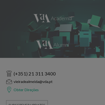
(+351) 21 311 3400
vieiradealmeida@vda.pt
Obter Direções