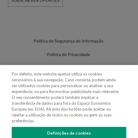
SUBSCREVER UPDATES
Política de Segurança de Informação
Política de Privacidade
Termos de Utilização
Por defeito, este website apenas utiliza os cookies
necessários à sua navegação. Caso consinta, podem ainda
Política de Cookies
ser utilizados cookies para personalizar ou analisar a sua
experiência, ou para lhe mostrar publicidade mais relevante.
Definições de cookies
O seu consentimento poderá também implicar a
transferência de dados para fora do Espaço Económico
Uso Fraudulento Nome/Marca
Europeu (ex. EUA). Através dos botões pode aceitar ou
rejeitar a utilização de todos os cookies ou gerir as suas
preferências.
Definições de cookies