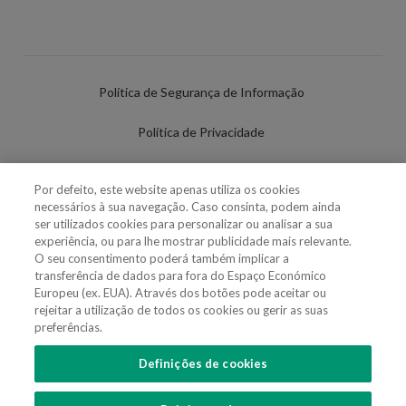
Política de Segurança de Informação
Política de Privacidade
Termos de Utilização
Por defeito, este website apenas utiliza os cookies
necessários à sua navegação. Caso consinta, podem ainda
Política de Cookies
ser utilizados cookies para personalizar ou analisar a sua
experiência, ou para lhe mostrar publicidade mais relevante.
Definições de cookies
O seu consentimento poderá também implicar a
transferência de dados para fora do Espaço Económico
Uso Fraudulento Nome/Marca
Europeu (ex. EUA). Através dos botões pode aceitar ou
rejeitar a utilização de todos os cookies ou gerir as suas
preferências.
Definições de cookies
SIGA-NOS