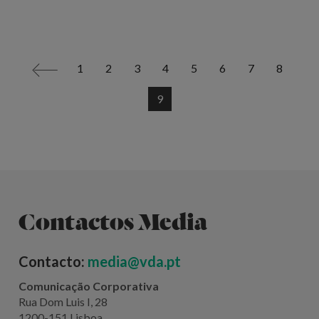
1
2
3
4
5
6
7
8
<
9
Contactos Media
Contacto:
media@vda.pt
Comunicação Corporativa
Rua Dom Luis I, 28
1200-151 Lisboa