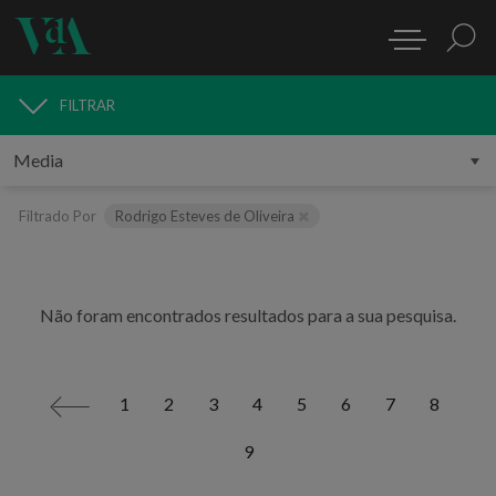
FILTRAR
MEDIA
Filtrado Por
Rodrigo Esteves de Oliveira
Não foram encontrados resultados para a sua pesquisa.
1
2
3
4
5
6
7
8
<
9