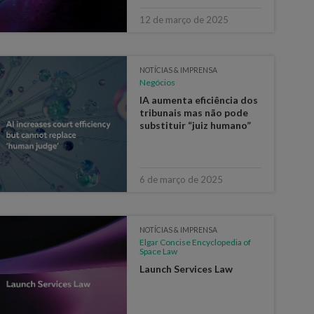
12 de março de 2025
NOTÍCIAS & IMPRENSA
Negócios
IA aumenta eficiência dos
tribunais mas não pode
substituir “juiz humano”
6 de março de 2025
NOTÍCIAS & IMPRENSA
Elgar Concise Encyclopedia of
Space Law
Launch Services Law