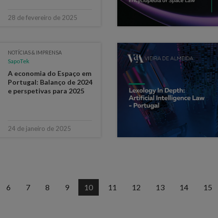
28 de fevereiro de 2025
NOTÍCIAS & IMPRENSA
SapoTek
A economia do Espaço em
Portugal: Balanço de 2024
e perspetivas para 2025
24 de janeiro de 2025
6
7
8
9
10
11
12
13
14
15