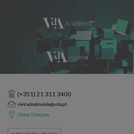
(+351) 21 311 3400
vieiradealmeida@vda.pt
Obter Direções