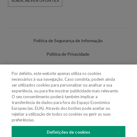
SUBSCREVER UPDATES
Política de Segurança de Informação
Política de Privacidade
Termos de Utilização
Por defeito, este website apenas utiliza os cookies
necessários à sua navegação. Caso consinta, podem ainda
Política de Cookies
ser utilizados cookies para personalizar ou analisar a sua
experiência, ou para lhe mostrar publicidade mais relevante.
Definições de cookies
O seu consentimento poderá também implicar a
transferência de dados para fora do Espaço Económico
Uso Fraudulento Nome/Marca
Europeu (ex. EUA). Através dos botões pode aceitar ou
rejeitar a utilização de todos os cookies ou gerir as suas
preferências.
Definições de cookies