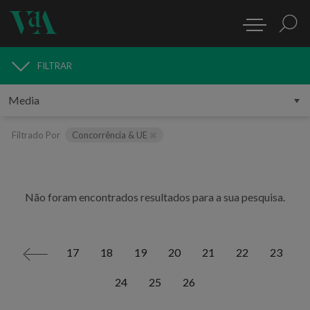
FILTRAR
MEDIA
Filtrado Por
Concorrência & UE
Não foram encontrados resultados para a sua pesquisa.
17
18
19
20
21
22
23
<
24
25
26