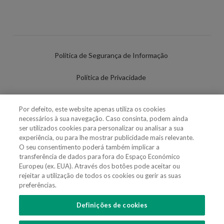
Política de Segurança de Informação
Política de Privacidade
Termos de Utilização
Por defeito, este website apenas utiliza os cookies
necessários à sua navegação. Caso consinta, podem ainda
Política de Cookies
ser utilizados cookies para personalizar ou analisar a sua
experiência, ou para lhe mostrar publicidade mais relevante.
Definições de cookies
O seu consentimento poderá também implicar a
transferência de dados para fora do Espaço Económico
Uso Fraudulento Nome/Marca
Europeu (ex. EUA). Através dos botões pode aceitar ou
rejeitar a utilização de todos os cookies ou gerir as suas
preferências.
Definições de cookies
SIGA-NOS