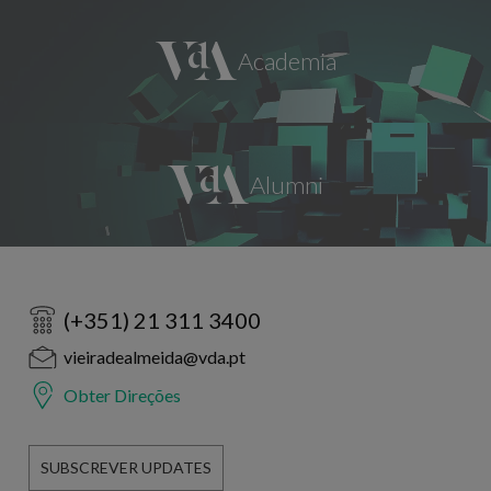
(+351) 21 311 3400
vieiradealmeida@vda.pt
Obter Direções
SUBSCREVER UPDATES