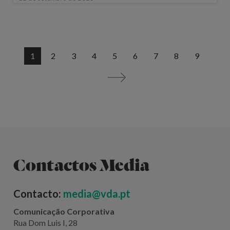
1
2
3
4
5
6
7
8
9
>
Contactos Media
Contacto:
media@vda.pt
Comunicação Corporativa
Rua Dom Luis I, 28