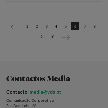
1
2
3
4
5
6
7
8
<
9
10
>
Contactos Media
Contacto:
media@vda.pt
Comunicação Corporativa
Rua Dom Luis I, 28