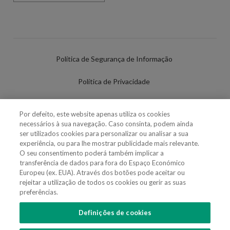
Política de Segurança de Informação
Política de Privacidade
Termos de Utilização
Por defeito, este website apenas utiliza os cookies
necessários à sua navegação. Caso consinta, podem ainda
Política de Cookies
ser utilizados cookies para personalizar ou analisar a sua
experiência, ou para lhe mostrar publicidade mais relevante.
Definições de cookies
O seu consentimento poderá também implicar a
transferência de dados para fora do Espaço Económico
Uso Fraudulento Nome/Marca
Europeu (ex. EUA). Através dos botões pode aceitar ou
rejeitar a utilização de todos os cookies ou gerir as suas
preferências.
Definições de cookies
SIGA-NOS