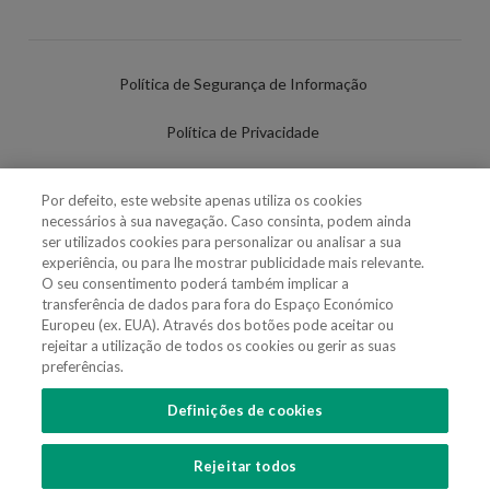
Política de Segurança de Informação
Política de Privacidade
Termos de Utilização
Por defeito, este website apenas utiliza os cookies
necessários à sua navegação. Caso consinta, podem ainda
Política de Cookies
ser utilizados cookies para personalizar ou analisar a sua
experiência, ou para lhe mostrar publicidade mais relevante.
Definições de cookies
O seu consentimento poderá também implicar a
transferência de dados para fora do Espaço Económico
Uso Fraudulento Nome/Marca
Europeu (ex. EUA). Através dos botões pode aceitar ou
rejeitar a utilização de todos os cookies ou gerir as suas
preferências.
Definições de cookies
SIGA-NOS
Rejeitar todos
Copyright 2018 - 2026 © VdA - Vieira de Almeida & Associados - Sociedade de