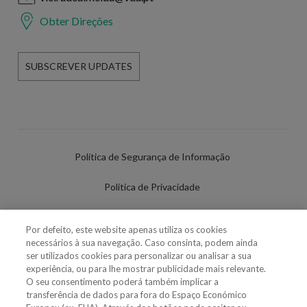
Obter Direções
SUBSCREVER UPDATES
Política de Segurança de Informação
Política de Privacidade
Termos de Utilização
Por defeito, este website apenas utiliza os cookies
necessários à sua navegação. Caso consinta, podem ainda
Política de Cookies
ser utilizados cookies para personalizar ou analisar a sua
experiência, ou para lhe mostrar publicidade mais relevante.
Definições de cookies
O seu consentimento poderá também implicar a
transferência de dados para fora do Espaço Económico
Uso Fraudulento Nome/Marca