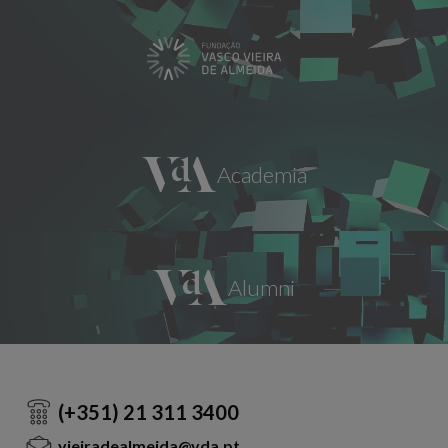
(+351) 21 311 3400
vieiradealmeida@vda.pt