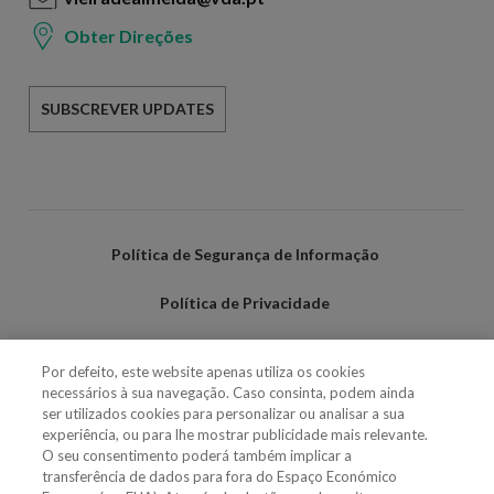
Obter Direções
SUBSCREVER UPDATES
Política de Segurança de Informação
Política de Privacidade
Termos de Utilização
Por defeito, este website apenas utiliza os cookies
necessários à sua navegação. Caso consinta, podem ainda
Política de Cookies
ser utilizados cookies para personalizar ou analisar a sua
experiência, ou para lhe mostrar publicidade mais relevante.
Definições de cookies
O seu consentimento poderá também implicar a
transferência de dados para fora do Espaço Económico
Uso Fraudulento Nome/Marca