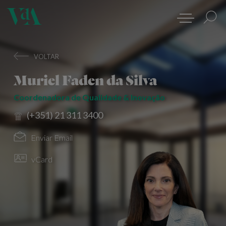
VOLTAR
Muriel Faden da Silva
Coordenadora de Qualidade & Inovação
(+351) 21 311 3400
Enviar Email
vCard